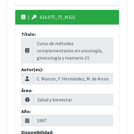
|
616.075_75_M321
Título:
Autor(es):
Área:
Año:
Disponibilidad: