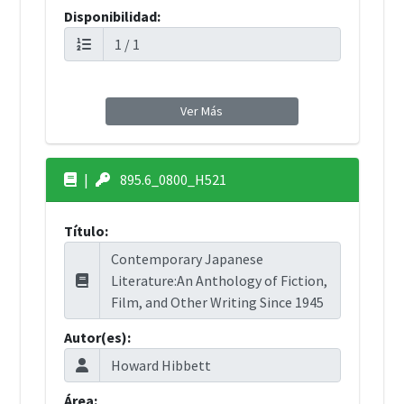
Disponibilidad:
Ver Más
|
895.6_0800_H521
Título:
Autor(es):
Área: