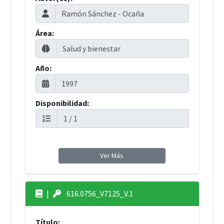
Área:
Año:
Disponibilidad:
Ver Más
|
616.0756_V7125_V.1
Título: