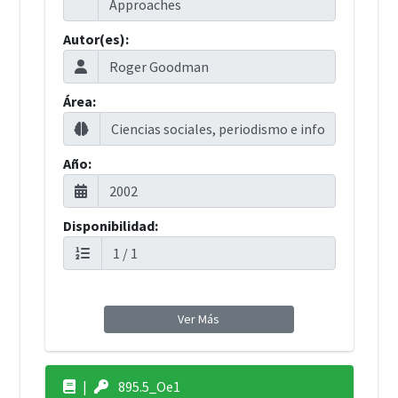
Autor(es):
Área:
Año:
Disponibilidad:
Ver Más
|
895.5_Oe1