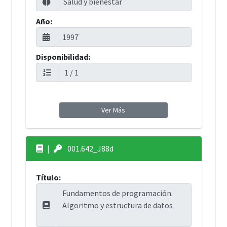
Año:
Disponibilidad:
Ver Más
|
001.642_J88d
Título: