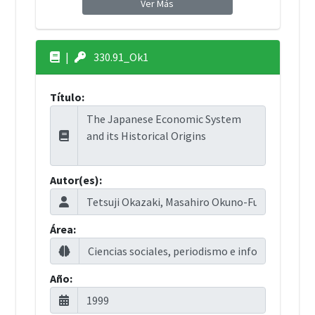
Ver Más
|
330.91_Ok1
Título:
Autor(es):
Área:
Año: