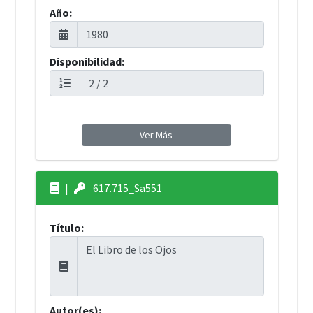
Año:
Disponibilidad:
Ver Más
|
617.715_Sa551
Título:
Autor(es):