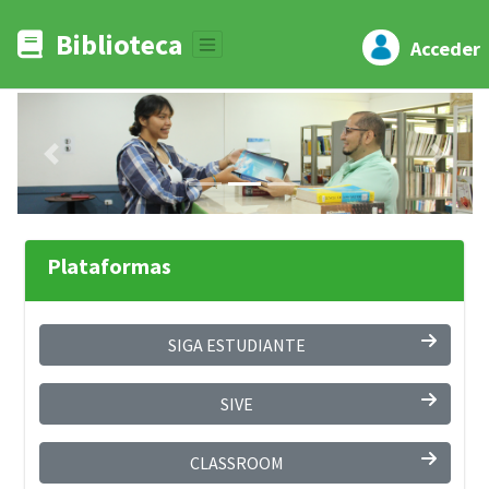
Biblioteca
Acceder
Previous
Next
Plataformas
SIGA ESTUDIANTE
SIVE
CLASSROOM