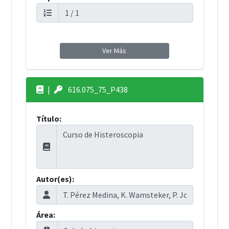
Ver Más
|
616.075_75_P438
Título:
Autor(es):
Área: