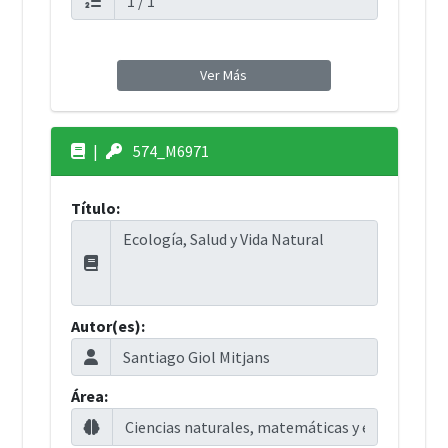
Ver Más
|
574_M6971
Título:
Autor(es):
Área: