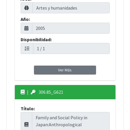
Año:
Disponibilidad:
Ver Más
|
306.85_G621
Título: