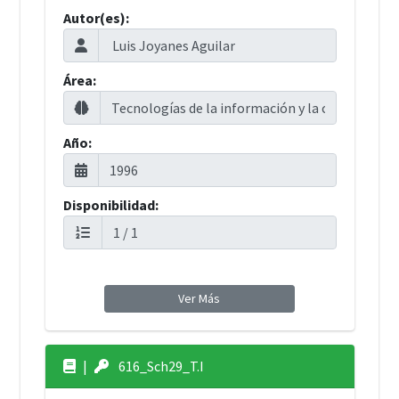
Autor(es):
Área:
Año:
Disponibilidad:
Ver Más
|
616_Sch29_T.I