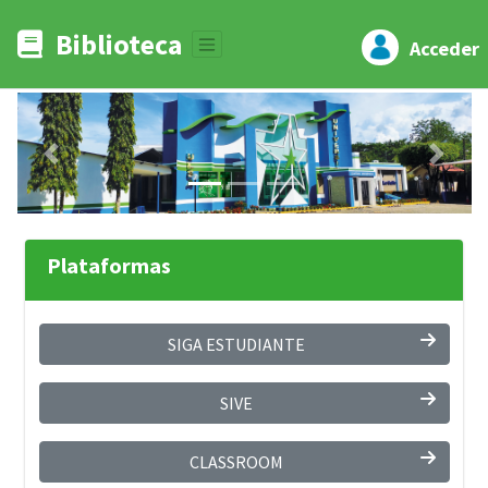
Biblioteca
Acceder
Previous
Next
Plataformas
SIGA ESTUDIANTE
SIVE
CLASSROOM