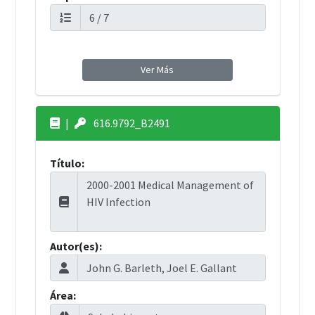
Ver Más
|
616.9792_B2491
Título:
Autor(es):
Área: