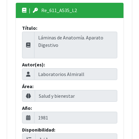
|
Re_611_A535_L2
Título:
Autor(es):
Área:
Año:
Disponibilidad: