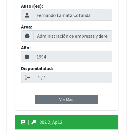
Autor(es):
Área:
Año:
Disponibilidad:
Ver Más
|
302.2_Ap12