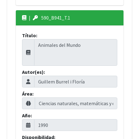
|
590_B941_T.1
Título:
Autor(es):
Área:
Año:
Disponibilidad: