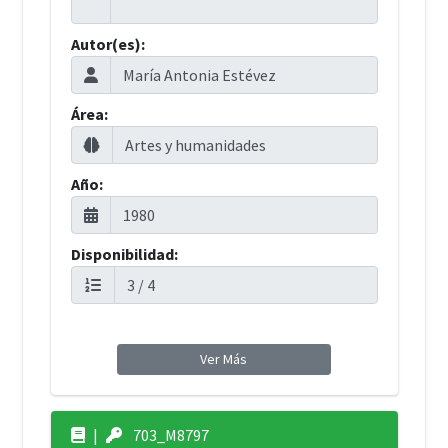
Autor(es):
Área:
Año:
Disponibilidad:
Ver Más
|
703_M8797