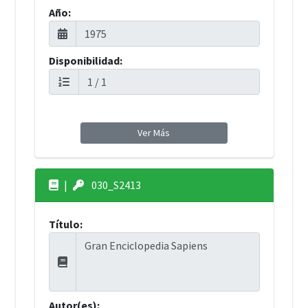
Año:
Disponibilidad:
Ver Más
|
030_S2413
Título:
Autor(es):