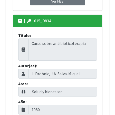
Ver Más
|
615_D834
Título:
Autor(es):
Área:
Año: