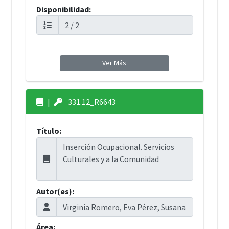
Disponibilidad:
Ver Más
|
331.12_R6643
Título:
Autor(es):
Área: