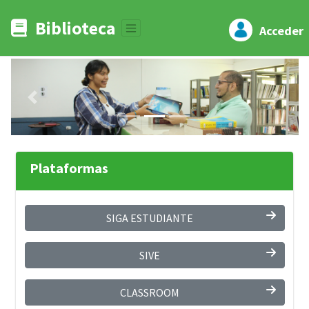
Biblioteca
Acceder
Previous
Next
Plataformas
SIGA ESTUDIANTE
SIVE
CLASSROOM