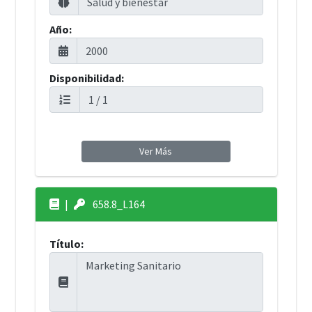
Año:
Disponibilidad:
Ver Más
|
658.8_L164
Título: