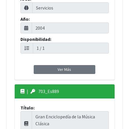
Año:
Disponibilidad:
Ver Más
|
703_Es889
Título: