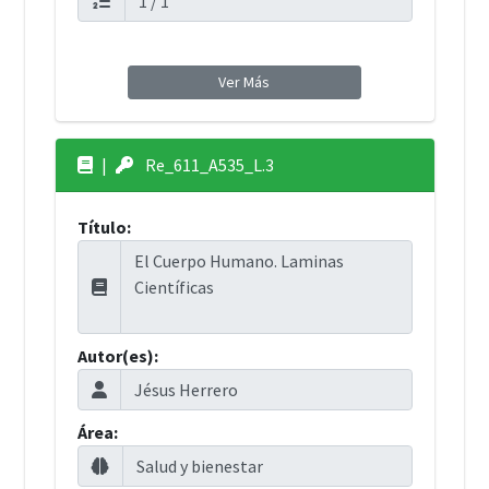
Ver Más
|
Re_611_A535_L.3
Título:
Autor(es):
Área: