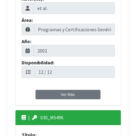
Área:
Año:
Disponibilidad:
Ver Más
|
030_M5496
Título: